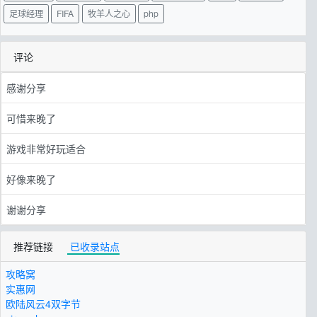
足球经理
FIFA
牧羊人之心
php
评论
感谢分享
可惜来晚了
游戏非常好玩适合
好像来晚了
谢谢分享
推荐链接
已收录站点
攻略窝
实惠网
欧陆风云4双字节