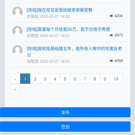
[
存档
]
我在校花家里给她弟弟做家教
4230
攻略窝 2025-03-27 18:32
[
存档
]
富婆每个月给我30万，我不仅恪守男德
2673
攻略窝 2025-03-27 18:31
[
存档
]
我和陆茵结婚五年，是所有人眼中的完美好老
公
4059
攻略窝 2025-03-27 18:31
«
1
2
3
4
5
6
7
8
9
10
»
发布
签到