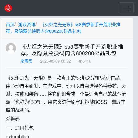
首页
/
游戏资讯
/
《火炬之光无限》ss8赛季新手开荒职业推
荐，及隐藏兑换码内含600200碎晶礼包
《火炬之光无限》ss8赛季新手开荒职业推
荐，及隐藏兑换码内含600200碎晶礼包
攻略窝
2025-05-09 00:32
6416
《火炬之光：无限》是一款真正的“火炬之光”IP系列作品，
由心动自主研发，在游戏中，你可以自由选择各种英雄、天
赋、技能和装备……将它们组合成一个最适合自己的战斗流
派（也称为“BD”），用它来进行刷宝和挑战BOSS，赢取丰
厚的战利品。
兑换码
一、通用礼包
dytorchlight