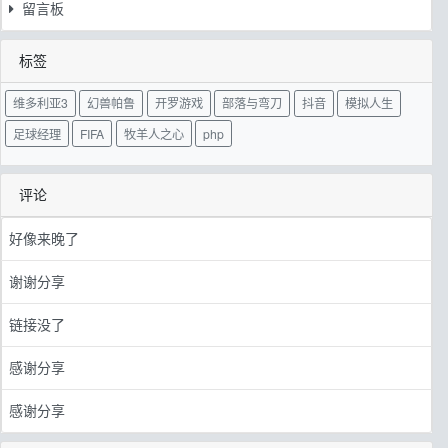
留言板
标签
维多利亚3
幻兽帕鲁
开罗游戏
部落与弯刀
抖音
模拟人生
足球经理
FIFA
牧羊人之心
php
评论
好像来晚了
谢谢分享
链接没了
感谢分享
感谢分享