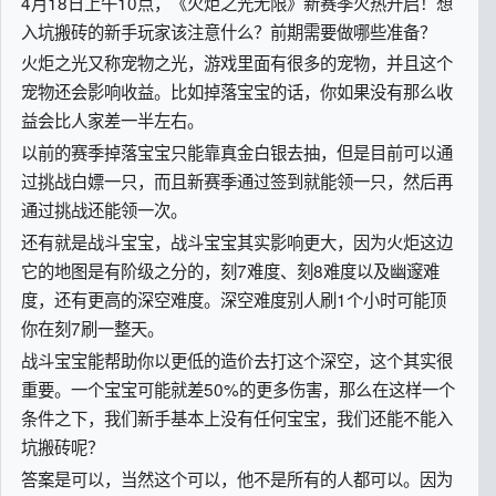
4月18日上午10点，《火炬之光无限》新赛季火热开启！想
入坑搬砖的新手玩家该注意什么？前期需要做哪些准备？
火炬之光又称宠物之光，游戏里面有很多的宠物，并且这个
宠物还会影响收益。比如掉落宝宝的话，你如果没有那么收
益会比人家差一半左右。
以前的赛季掉落宝宝只能靠真金白银去抽，但是目前可以通
过挑战白嫖一只，而且新赛季通过签到就能领一只，然后再
通过挑战还能领一次。
还有就是战斗宝宝，战斗宝宝其实影响更大，因为火炬这边
它的地图是有阶级之分的，刻7难度、刻8难度以及幽邃难
度，还有更高的深空难度。深空难度别人刷1个小时可能顶
你在刻7刷一整天。
战斗宝宝能帮助你以更低的造价去打这个深空，这个其实很
重要。一个宝宝可能就差50%的更多伤害，那么在这样一个
条件之下，我们新手基本上没有任何宝宝，我们还能不能入
坑搬砖呢？
答案是可以，当然这个可以，他不是所有的人都可以。因为