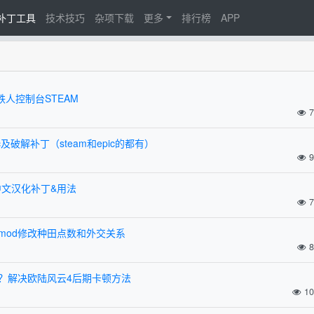
d补丁工具
技术技巧
杂项下载
更多
排行榜
APP
+铁人控制台STEAM
7
c及破解补丁（steam和epic的都有）
9
中文汉化补丁&用法
7
mod修改种田点数和外交关系
8
？解决欧陆风云4后期卡顿方法
10