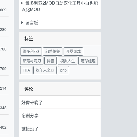
维多利亚2MOD自助汉化工具小白也能
汉化MOD
609
留言板
280
标签
780
维多利亚3
幻兽帕鲁
开罗游戏
部落与弯刀
抖音
模拟人生
足球经理
799
FIFA
牧羊人之心
php
214
评论
好像来晚了
348
谢谢分享
402
链接没了