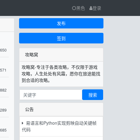
黑色
登录
发布
签到
650
攻略窝
攻略窝-专注于各类攻略，不仅限于游戏
571
攻略，人生处处有风霜，愿你在旅途能找
到合适的攻略。
882
搜索
公告
289
易语言和Python实现剪映自动关键帧
代码
685