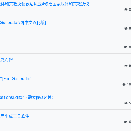
政体和宗教决议欧陆风云4修改国家政体和宗教决议
8
eneratorv2[中文汉化版]
8
8
改派心得
9
ntGenerator
10
itionsEditor（需要java环境）
5
海军生成工具软件
6