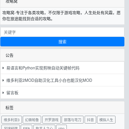
攻略窝
攻略窝-专注于各类攻略，不仅限于游戏攻略，人生处处有风霜，愿
你在旅途能找到合适的攻略。
搜索
公告
易语言和Python实现剪映自动关键帧代码
维多利亚2MOD自助汉化工具小白也能汉化MOD
留言板
标签
维多利亚3
幻兽帕鲁
开罗游戏
部落与弯刀
抖音
模拟人生
足球经理
FIFA
牧羊人之心
php