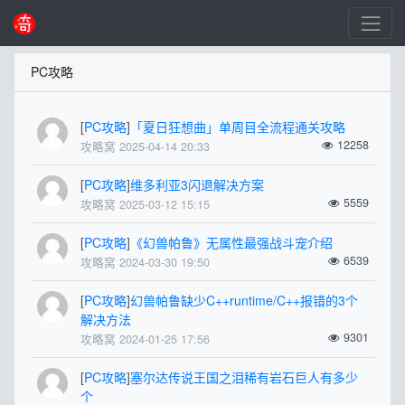
PC攻略
[
PC攻略
]
「夏日狂想曲」单周目全流程通关攻略
12258
攻略窝 2025-04-14 20:33
[
PC攻略
]
维多利亚3闪退解决方案
5559
攻略窝 2025-03-12 15:15
[
PC攻略
]
《幻兽帕鲁》无属性最强战斗宠介绍
6539
攻略窝 2024-03-30 19:50
[
PC攻略
]
幻兽帕鲁缺少C++runtime/C++报错的3个
解决方法
9301
攻略窝 2024-01-25 17:56
[
PC攻略
]
塞尔达传说王国之泪稀有岩石巨人有多少
个