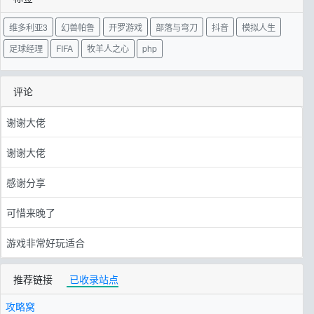
维多利亚3
幻兽帕鲁
开罗游戏
部落与弯刀
抖音
模拟人生
足球经理
FIFA
牧羊人之心
php
评论
谢谢大佬
谢谢大佬
感谢分享
可惜来晚了
游戏非常好玩适合
推荐链接
已收录站点
攻略窝