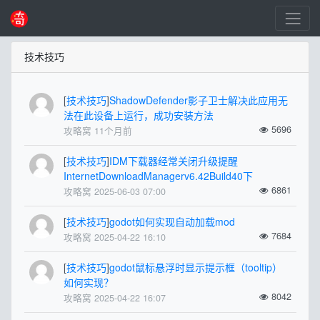
技术技巧
[
技术技巧
]
ShadowDefender影子卫士解决此应用无
法在此设备上运行，成功安装方法
5696
攻略窝 11个月前
[
技术技巧
]
IDM下载器经常关闭升级提醒
InternetDownloadManagerv6.42Build40下
6861
攻略窝 2025-06-03 07:00
[
技术技巧
]
godot如何实现自动加载mod
7684
攻略窝 2025-04-22 16:10
[
技术技巧
]
godot鼠标悬浮时显示提示框（tooltip）
如何实现？
8042
攻略窝 2025-04-22 16:07