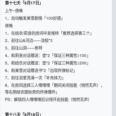
第十七天「8月17日」
上午~傍晚
1、自动触发美雪剧情「100好感」
夜晚
1、在结衣/莉音的房间中发堆特「推荐选择第三个」
2、前往山&河边——涂胶*3
3、前往山洞——参拜
4、和莉音对话赠送：壶*2「保证三种属性≥100」
5、和结衣对话赠送：壶*2「保证三种属性≥200」
6、和美雪对话赠送书*2「出现炸弹标记」
7、前往浴室洗澡一次「补充体力」
8、在房间选择三人嘿嘿嘿「期间关闭技能（悄然无声），
等右侧结衣图标旁的炸弹爆炸」
PS：解锁四人嘿嘿嘿后记得开启技能（悄然无声）
第十八天「8月18日」