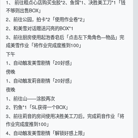
1、 前往粗点心店购买虫胶*2、鱼饵*1、决胜美工刀*1「钱
不够则出售BOX」
2、前往公园，拍卡*2「使用作业卷*2」
2、和美雪对话赠送闪亮的BOX*1
3、前往厨房使用起泡香皂后「点击左下角角色—物品」完
成美雪作业「将作业完成度推到100」
下午
1、自动触发美雪剧情「20好感」
傍晚
1、自动触发莉音剧情「20好感」
夜晚
1、前往山——涂胶两次
2、钓鱼*1「SL获得一个BOX」
3、前往莉音的房间使用决胜美工刀后，完成莉音作业「将
作业完成度推到100」
4、自动触发美雪剧情「解锁好感上限」