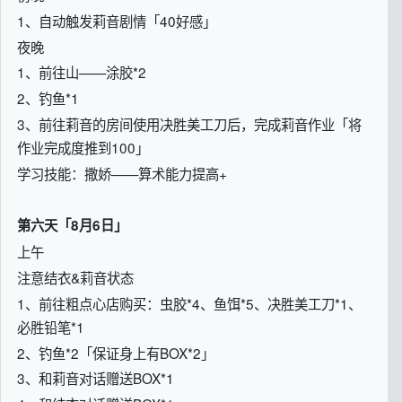
1、自动触发莉音剧情「40好感」
夜晚
1、前往山——涂胶*2
2、钓鱼*1
3、前往莉音的房间使用决胜美工刀后，完成莉音作业「将
作业完成度推到100」
学习技能：撒娇——算术能力提高+
第六天「8月6日」
上午
注意结衣&莉音状态
1、前往粗点心店购买：虫胶*4、鱼饵*5、决胜美工刀*1、
必胜铅笔*1
2、钓鱼*2「保证身上有BOX*2」
3、和莉音对话赠送BOX*1