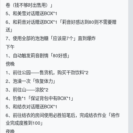
卷（钱不够时出售用）」
5、和美雪对话赠送BOX*1
6、和莉音对话赠送BOX*1「莉音好感达到80则不需要赠
送」
7、使用全部的泡泡糖「应该是7个」直到爆炸
下午
1、自动触发莉音剧情「80好感」
傍晚
1、前往公园——售货机，购买干劲饮料*2
2、泡澡一次「恢复体力」
3、前往山——涂胶*2
4、钓鱼*1「保证背包中有BOX*1」
5、和结衣对话赠送BOX*1
6、前往结衣的房间使用必胜铅笔后，完成结衣作业「将作
业完成度推到100」
夜晚