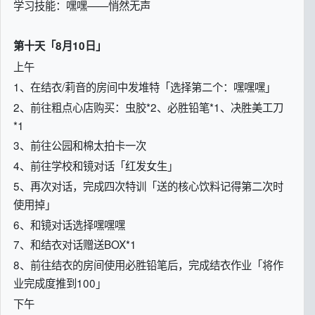
学习技能：嘿嘿——悄然无声
第十天「8月10日」
上午
1、在结衣/莉音的房间中发堆特「选择第二个：嘿嘿嘿」
2、前往粗点心店购买：虫胶*2、必胜铅笔*1、决胜美工刀
*1
3、前往公园和棉太拍卡一次
4、前往学校和镜对话「红发女生」
5、再次对话，完成四次特训「送的核心饮料记得第二次时
使用掉」
6、和镜对话选择嘿嘿嘿
7、和结衣对话赠送BOX*1
8、前往结衣的房间使用必胜铅笔后，完成结衣作业「将作
业完成度推到100」
下午