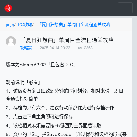
首页
/
PC攻略
/
「夏日狂想曲」单周目全流程通关攻略
「夏日狂想曲」单周目全流程通关攻略
攻略窝
2025-04-14 20:33
12363
版本为SteamV2.02「且包含DLC」
观前说明「必看」
1、该做没有冬日细致到分钟的时间划分，相对来说一周目
全通会相对简单
2、存档为只有六个，建议行动前都优先进行存档操作
3、点击左下角主角即可进行保存
4、读档相对麻烦需要按F5键回到主界面后读取
5、文中的「SL」指Save&Load「通过保存和读档的形式来