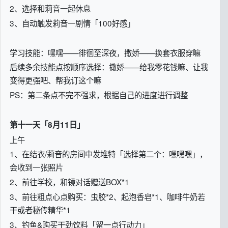
2、选择和莉音一起休息
3、自动触发莉音一剧情「100好感」
学习技能：嘿嘿——徘徊至深夜，撒娇——换套衣服穿嘛
后续多余技能点按顺序选择：撒娇——给我零花钱嘛、让我
变得更强吧、帮我订这个嘛
PS：第二条点不完不强求，根据自己的进度进行调整
第十一天「8月11日」
上午
1、在结衣/莉音的房间中发堆特「选择第二个：嘿嘿嘿」，
会收到一张照片
2、前往学校，和镜对话赠送BOX*1
3、前往粗点心点购买：虫胶*2、起泡香皂*1、咖啡牛奶若
干或者秘传精华*1
3、钓鱼&购买干劲饮料「留一点行动力」