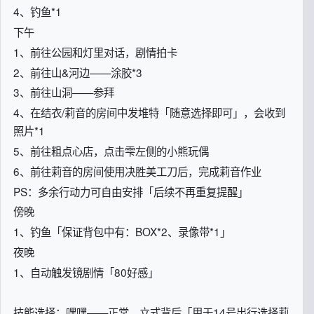
4、钓鱼*1
下午
1、前往公园和灯里对话，剧情拍卡
2、前往山&河边——涂胶*3
3、前往山洞——参拜
4、在结衣/莉音的房间中发堆特「随意选择即可」，会收到
照片*1
5、前往粗点心店，点击雫左侧的小熊玩偶
6、前往莉音的房间使用决胜美工刀后，完成莉音作业
PS：多余行动力可自由安排「后续不再重复提醒」
傍晚
1、钓鱼「保证背包中有：BOX*2、录像带*1」
夜晚
1、自动触发镜剧情「80好感」
技能选择：嘿嘿——正常、立式背后「用于14号出行选择莉