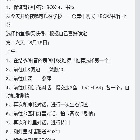
1、保证背包中有：BOX*4、书*3
从今天开始夜晚可以在学校——仓库中购买「BOX/书/作业
卷」
选择钓鱼/购买获得，根据自己喜好确定
第十六天「8月16日」
上午
1、在结衣/莉音的房间中发堆特「推荐选择第一个」
2、前往山&河边——涂胶*3
3、前往山洞——参拜
4、前往山和凉花对话，提交虫&鱼「LV1~LV4」各一个，自
动触发剧情
5、再次和凉花对话，进行一次生态调查
6、前往公园和灯里对话，拍卡两次「剧情」
7、再次和灯里对话，进行特训
8、和灯里对话赠送BOX*1