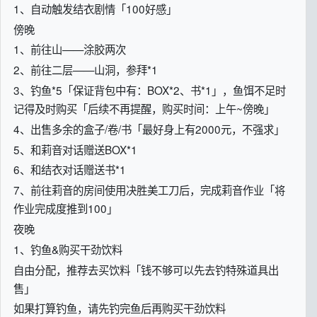
1、自动触发结衣剧情「100好感」
傍晚
1、前往山——涂胶两次
2、前往二层——山洞，参拜*1
3、钓鱼*5「保证背包中有：BOX*2、书*1」，鱼饵不足时
记得及时购买「后续不再提醒，购买时间：上午~傍晚」
4、出售多余的盒子/卷/书「最好身上有2000元，不强求」
5、和莉音对话赠送BOX*1
6、和结衣对话赠送书*1
7、前往莉音的房间使用决胜美工刀后，完成莉音作业「将
作业完成度推到100」
夜晚
1、钓鱼&购买干劲饮料
自由分配，推荐去买饮料「钱不够可以先去钓特殊道具出
售」
如果打算钓鱼，请先钓完鱼后再购买干劲饮料