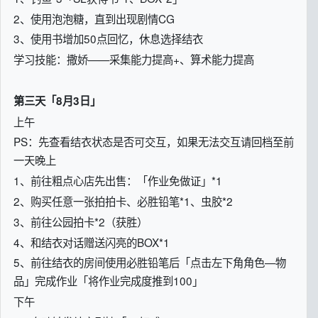
2、使用泡泡糖，直到出现剧情CG
3、使用书增加50点回忆，休息选择结衣
学习技能：撒娇——采集能力提高+、算术能力提高
第三天「8月3日」
上午
PS：先查看结衣状态是否可交互，如果无法交互请回档至前
一天晚上
1、前往粗点心店先出售：「作业免做证」*1
2、购买任意一张拍拍卡、必胜铅笔*1、虫胶*2
3、前往公园拍卡*2（获胜）
4、和结衣对话赠送闪亮的BOX*1
5、前往结衣的房间使用必胜铅笔后「点击左下角角色—物
品」完成作业「将作业完成度推到100」
下午