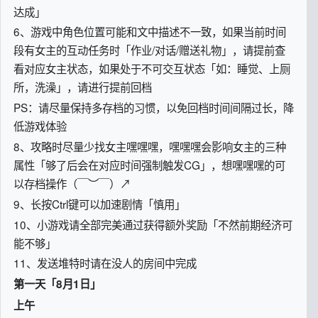
达成」
6、游戏中角色位置可能和文中描述不一致，如果当前时间
段有女主的互动任务时「作业/对话/赠送礼物」，请提前查
看对应女主状态，如果处于不可交互状态「如：睡觉、上厕
所，洗澡」，请进行提前回档
PS：请尽量保持多存档的习惯，以免回档时间间隔过长，降
低游戏体验
8、攻略时尽量少找女主嘿嘿嘿，嘿嘿嘿会影响女主的三种
属性「够了后会在对应时间强制触发CG」，想嘿嘿嘿的可
以存档操作（￣︶￣）↗
9、长按Ctrl键可以加速剧情「慎用」
10、小游戏请全部完美通过获得额外奖励「不然前期经济可
能不够」
11、发送堆特时请在没人的房间中完成
第一天「8月1日」
上午