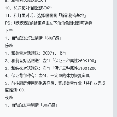
9、和雫对话赠送BOX*1
10、和凉花对话赠送BOX*1
11、和灯里对话，选择嘿嘿嘿「解锁秘密基地」
PS：嘿嘿嘿提前结束点击左下角角色图标即可选择
下午
1、自动触发灯里剧情「60好感」
傍晚
1、和美雪对话赠送：BOX*1、书*1
2、和莉音对话赠送：壶*1「保证三种属性≥60≤100」
3、和结衣对话赠送：壶*1「保证三种属性≥160≤200」
4、保证背包种有：壶*4、一定量的体力恢复道具
5、前往厨房使用起泡香皂后，完成美雪作业「将作业完成
度推到100」
夜晚
1、自动触发雫剧情「80好感」