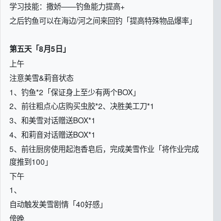
学习技能：撒娇——钓鱼能力提高+
之后钓鱼可以在海边/河之间来回钓「提高特殊物品爆率」
第五天「8月5日」
上午
注意美雪&莉音状态
1、钓鱼*2「保证身上至少有两个BOX」
2、前往粗点心店购买虫胶*2、决胜美工刀*1
3、和美雪对话赠送BOX*1
4、和莉音对话赠送BOX*1
5、前往厨房使用起泡香皂后，完成美雪作业「将作业完成
度推到100」
下午
1、
自动触发美雪剧情「40好感」
傍晚