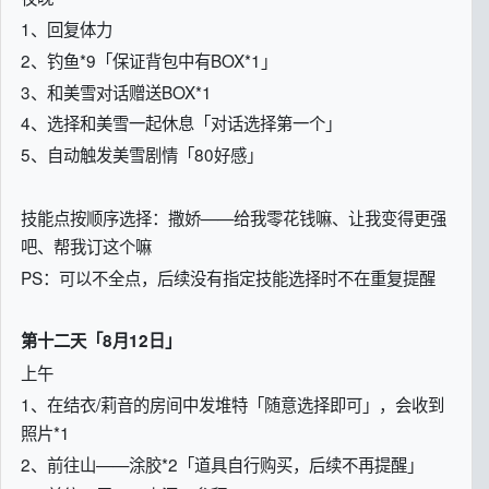
1、回复体力
2、钓鱼*9「保证背包中有BOX*1」
3、和美雪对话赠送BOX*1
4、选择和美雪一起休息「对话选择第一个」
5、自动触发美雪剧情「80好感」
技能点按顺序选择：撒娇——给我零花钱嘛、让我变得更强
吧、帮我订这个嘛
PS：可以不全点，后续没有指定技能选择时不在重复提醒
第十二天「8月12日」
上午
1、在结衣/莉音的房间中发堆特「随意选择即可」，会收到
照片*1
2、前往山——涂胶*2「道具自行购买，后续不再提醒」