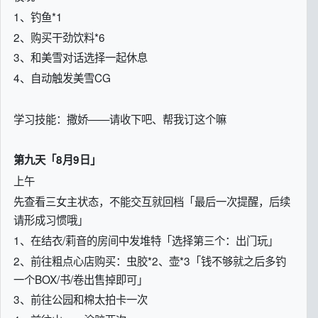
1、钓鱼*1
2、购买干劲饮料*6
3、和美雪对话选择一起休息
4、自动触发美雪CG
学习技能：撒娇——请收下吧、帮我订这个嘛
第九天「8月9日」
上午
先查看三女主状态，不能交互就回档「最后一次提醒，后续
请形成习惯哦」
1、在结衣/莉音的房间中发堆特「选择第三个：出门玩」
2、前往粗点心店购买：虫胶*2、壶*3「钱不够就之后多钓
一个BOX/书/卷出售掉即可」
3、前往公园和棉太拍卡一次