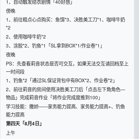
1、自动触发结衣剧情「40好感」
傍晚
1、前往粗点心点购买：鱼饵*3、决胜美工刀*1、咖啡牛奶
*2
2、使用咖啡牛奶*2
3、涂胶*2、钓鱼*1「SL拿到BOX*1/作业卷*1」
夜晚
PS：先查看莉音状态是否可交互，如果无法交互请回档至上
一时间段
1、钓鱼*2「通过SL保证背包中有BOX*2、作业卷*2」
2、前往莉音的房间使用决胜美工刀后「点击左下角角色—
物品」完成莉音作业「将作业完成度推到100」
学习技能：撒娇——家务能力提高、家务能力提高+、钓鱼
能力提高
第四天「8月4日」
上午