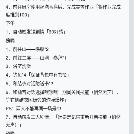
4、前往厨房使用起泡香皂后，完成美雪作业「将作业完成
度推到100」
下午
1、自动触发镜剧情「60好感」
傍晚
1、前往山——涂胶*2
2、前往二层——山洞，参拜*1
3、浴室洗澡
4、钓鱼*4「保证背包中有书*2」
5、和结衣对话赠送书*2
6、和莉音对话选择嘿嘿嘿「期间关闭技能（悄然无声），
等右侧结衣图标旁的炸弹爆炸」
PS：两人不能再同一场景中
7、自动触发三人剧情，「玩耍是记得重新开启技能（悄然
无声）」
夜晚