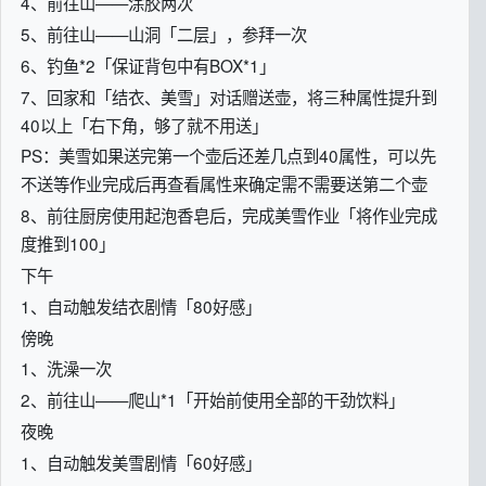
4、前往山——涂胶两次
5、前往山——山洞「二层」，参拜一次
6、钓鱼*2「保证背包中有BOX*1」
7、回家和「结衣、美雪」对话赠送壶，将三种属性提升到
40以上「右下角，够了就不用送」
PS：美雪如果送完第一个壶后还差几点到40属性，可以先
不送等作业完成后再查看属性来确定需不需要送第二个壶
8、前往厨房使用起泡香皂后，完成美雪作业「将作业完成
度推到100」
下午
1、自动触发结衣剧情「80好感」
傍晚
1、洗澡一次
2、前往山——爬山*1「开始前使用全部的干劲饮料」
夜晚
1、自动触发美雪剧情「60好感」