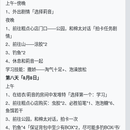
上午~傍晚
1、外出剧情「选择莉音」
夜晚
1、前往粗点心店门口——公园，和棉太对话「拍卡任务剧
情」
2、前往山——涂胶*2
3、钓鱼*2
4、休息和莉音一起
学习技能：撒娇——淘气十足+、泡澡放松
第八天「8月8日」
上午
1、在结衣/莉音的房间中发堆特「选择第一个：学习」
2、前往粗点心店购买：虫胶*2、必胜铅笔*1、泡泡糖*6、
鱼饵若干
3、前往公园，和棉太对话，拍卡一次
4、钓鱼*4「保证背包中至少有BOX*2，尽可能多钓BOX/书/