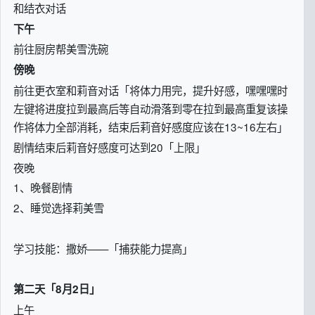
和结衣对话
下午
前往厨房帮美雪洗碗
傍晚
前往更衣室和莉音对话「将体力用完，提升好感，嘿嘿嘿时
左键将进度拉到最高后等自动滑落到零在拉到最高重复该操
作将体力全部消耗，结束后莉音好感度应该在13~16左右」
剧情结束后莉音好感度可达到20「上限」
夜晚
1、晚餐剧情
2、睡觉选择莉美雪
学习技能：撒娇——「捕获能力提高」
第二天「8月2日」
上午