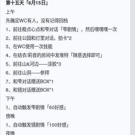
第十五天「8月15日」
上午
先确定WC有人，没有记得回档
1、前往粗点心点和雫对话「雫剧情」，然后嘿嘿嘿一次
2、前往公园和灯里对话，拍卡*2
3、在WC使用一次技能
4、在结衣/莉音的房间中发堆特「随意选择即可」
5、前往山&河边——涂胶*3
6、前往山洞——参拜
7、和雫对话赠送BOX*1
8、和镜对话赠送BOX*1
下午
1、自动触发雫剧情「60好感」
傍晚
1、自动触发镜剧情「100好感」
夜晚