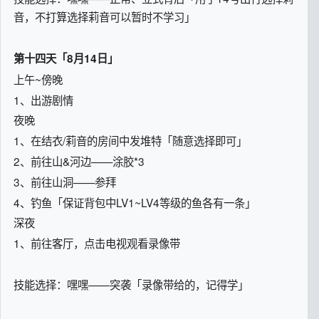
音，不打算选择莉音可以暂时不学习」
第十四天「8月14日」
上午~傍晚
1、出游剧情
夜晚
1、在结衣/莉音的房间中发堆特「随意选择即可」
2、前往山&河边——涂胶*3
3、前往山洞——参拜
4、钓鱼「保证背包中LV1~LV4等级的鱼各有一条」
深夜
1、前往客厅，点击电视观看录像带
技能选择：嘿嘿——突袭「录像带给的，记得学」