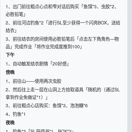
1、出门前往粗点心点和雫对话后购买「鱼饵*3、虫胶*2、
必胜铅笔」
2、前往河边钓鱼*2「进行SL至少获得一个闪亮BOX，送给
结衣」
3、前往结衣的房间使用必胜铅笔后「点击左下角角色—物
品」完成作业「将作业完成度推到100」
下午
1、自动触发结衣剧情「20好感」
傍晚
1、前往山——使用两次虫胶
2、然后往上走一层在山洞上方拾取道具「随机的（通过SL
拿到作业免做证*1）」
3、前往粗点心店购买：鱼饵*3、泡泡糖*6
4、钓鱼*1
夜晚
1、钓鱼*3「SL获得书*1、BOX*2」