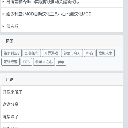
易语言和Python实现剪映自动关键帧代码
维多利亚2MOD自助汉化工具小白也能汉化MOD
留言板
标签
维多利亚3
幻兽帕鲁
开罗游戏
部落与弯刀
抖音
模拟人生
足球经理
FIFA
牧羊人之心
php
评论
好像来晚了
谢谢分享
链接没了