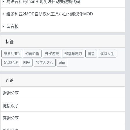
易语言和Python实现剪映自动关键帧代码
维多利亚2MOD自助汉化工具小白也能汉化MOD
留言板
标签
维多利亚3
幻兽帕鲁
开罗游戏
部落与弯刀
抖音
模拟人生
足球经理
FIFA
牧羊人之心
php
评论
谢谢分享
链接没了
感谢分享