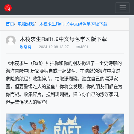
首页
/
电脑游戏
/
木筏求生Raft1.9中文绿色学习版下载
木筏求生Raft1.9中文绿色学习版下载
攻略窝
2024-12-08 13:27
4891
《木筏求生（Raft）》把你和你的朋友扔进了一个史诗般的
海洋冒险中! 玩家要独自或一起战斗，在浩瀚的海洋中度过
危险的航程！收集碎片，拾取珊瑚礁，建立自己的漂浮家
园，但要警惕吃人的鲨鱼！你将会发现，你的朋友们都在为
你而战。收集碎片，搜刮珊瑚礁，建立你自己的漂浮家园，
但要警惕吃人的鲨鱼!