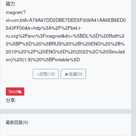
磁力
magnet:?
xt=urn:btih:A79A97DD2DBE7DEE5F308A41AA6EB8ED0
543FF00&tr=http%3A%2F%2Fbt4.t-
ru.org%2Fann%3Fmagnet&dn=%5BDL%5D%20Raft%2
0%5BP%5D%20%5BRUS%20%2B%20ENG%20%2B%
2010%20%2F%20ENG%5D%20(2022%2C%20Simulati
on)%20(1.9)%20%5BPortable%5D
√点赞(12)
★收藏(0)
TAGS
分享:
最新回复(0)