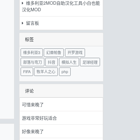
维多利亚2MOD自助汉化工具小白也能
汉化MOD
留言板
标签
维多利亚3
幻兽帕鲁
开罗游戏
部落与弯刀
抖音
模拟人生
足球经理
FIFA
牧羊人之心
php
评论
可惜来晚了
游戏非常好玩适合
好像来晚了