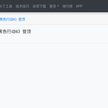
d补丁工具
技术技巧
杂项下载
更多
排行榜
APP
：黑色行动6》登顶
：黑色行动6》登顶