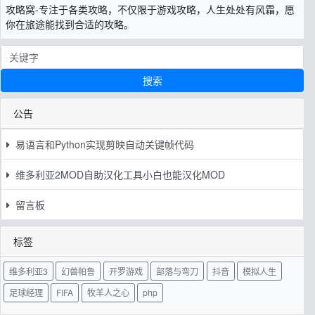
攻略窝-专注于各类攻略，不仅限于游戏攻略，人生处处有风霜，愿
你在旅途能找到合适的攻略。
搜索
公告
易语言和Python实现剪映自动关键帧代码
维多利亚2MOD自助汉化工具小白也能汉化MOD
留言板
标签
维多利亚3
幻兽帕鲁
开罗游戏
部落与弯刀
抖音
模拟人生
足球经理
FIFA
牧羊人之心
php