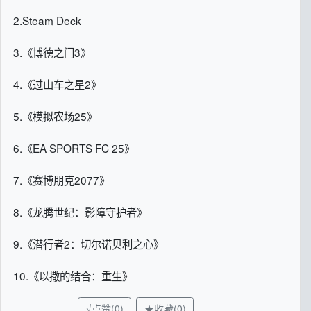
2.Steam Deck
3.《博德之门3》
4.《过山车之星2》
5.《模拟农场25》
6.《EA SPORTS FC 25》
7.《赛博朋克2077》
8.《龙腾世纪：影障守护者》
9.《潜行者2：切尔诺贝利之心》
10.《以撒的结合：重生》
√点赞(0)
★收藏(0)