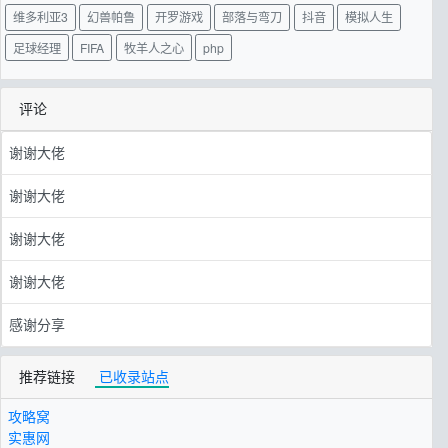
维多利亚3
幻兽帕鲁
开罗游戏
部落与弯刀
抖音
模拟人生
足球经理
FIFA
牧羊人之心
php
评论
谢谢大佬
谢谢大佬
谢谢大佬
谢谢大佬
感谢分享
推荐链接
已收录站点
攻略窝
实惠网