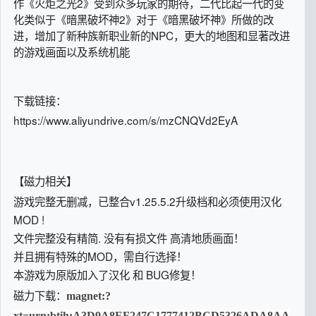
作《火炬之光2》受到众多玩家的期待，二代比起一代的变
化类似于《暗黑破坏神2》对于《暗黑破坏神》所做的改
进，增加了新种族新职业新的NPC，更大的地图和显著改进
的游戏画面以及系统机能
下载链接：
https://www.aliyundrive.com/s/mzCNQVd2EyA
【磁力相关】
游戏完整无删减，已整合v1.25.5.2升级档和必须使用汉化
MOD !
文件完整没有精简. 没有有损文件 高清地质画面！
并且拥有特殊的MOD，需自行选择！
本游戏为原版加入了汉化 和 BUG修复！
磁力下载：
magnet:?
xt=urn:btih:A3D9A8EF247C1777412BCD5326ADA8AA