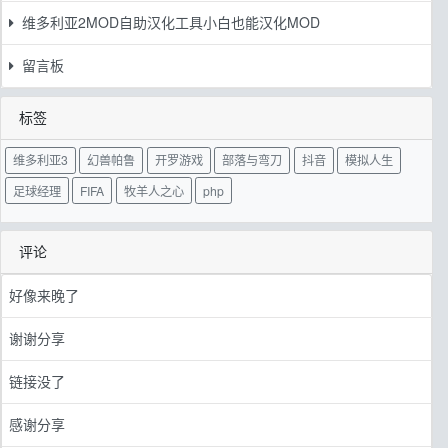
维多利亚2MOD自助汉化工具小白也能汉化MOD
留言板
标签
维多利亚3
幻兽帕鲁
开罗游戏
部落与弯刀
抖音
模拟人生
足球经理
FIFA
牧羊人之心
php
评论
好像来晚了
谢谢分享
链接没了
感谢分享