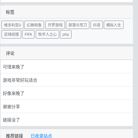
标签
维多利亚3
幻兽帕鲁
开罗游戏
部落与弯刀
抖音
模拟人生
足球经理
FIFA
牧羊人之心
php
评论
可惜来晚了
游戏非常好玩适合
好像来晚了
谢谢分享
链接没了
推荐链接
已收录站点