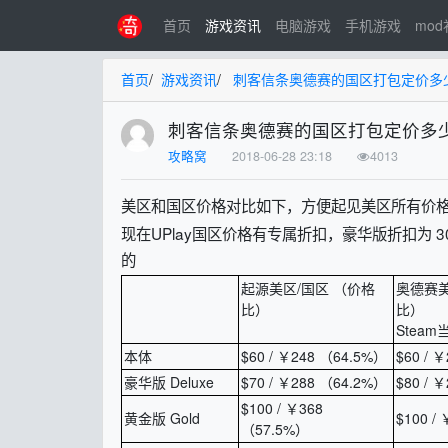
首页
游戏资讯
电脑游戏
手机游戏
mo
首页
/
游戏资讯
/
刺客信条奥德赛的国区打包定价多
刺客信条奥德赛的国区打包定价多
攻略窝
2018-06-28 23:18
4013
美区和国区价格对比如下，方便起见美区所有价格都
现在UPlay国区价格有专属折扣，豪华版折扣为 308
的
起源美区/国区 （价格
奥德赛美
比）
比）
Stea
本体
$60 / ￥248 （64.5%）
$60 / 
豪华版 Deluxe
$70 / ￥288 （64.2%）
$80 / 
$100 / ￥368
黄金版 Gold
$100 /
（57.5%）