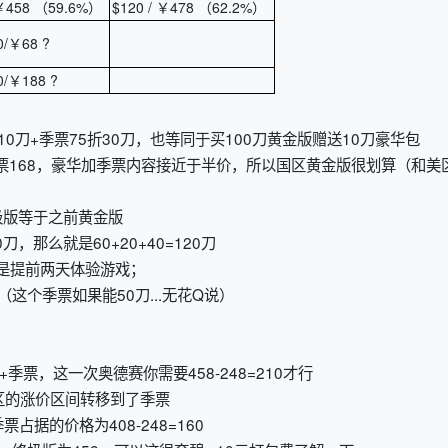
 ￥458 （59.6%）
$120 / ￥478 （62.2%）
/￥68 ?
/￥188 ?
10刀+季票75折30刀，也等同于买100刀黄金版赠送10刀豪华包
+季票168，豪华加季票内容接近于半价，所以国区黄金版很划算（和美
极版等于之前黄金版
，那么就是60+20+40=120刀
提前两天体验游戏；
个季票如果能50刀...无花Q说）
豪华+季票，这一次奥德赛你需要458-248=210才行
区的涨价区间转移到了季票
占据的价格为408-248=160