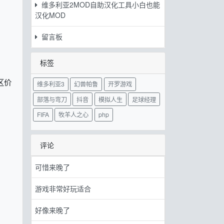
维多利亚2MOD自助汉化工具小白也能
汉化MOD
留言板
标签
区价
维多利亚3
幻兽帕鲁
开罗游戏
部落与弯刀
抖音
模拟人生
足球经理
FIFA
牧羊人之心
php
评论
可惜来晚了
游戏非常好玩适合
好像来晚了