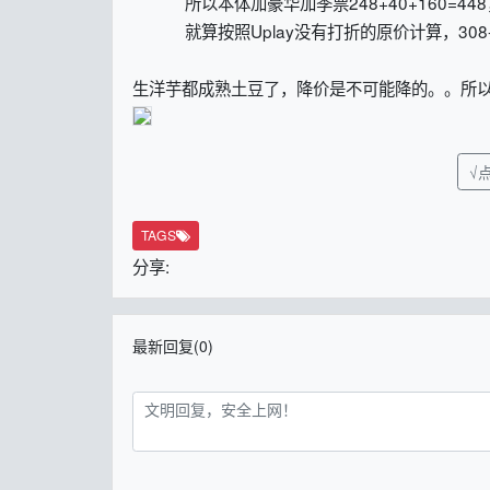
所以本体加豪华加季票248+40+160=448，
就算按照Uplay没有打折的原价计算，308-24
生洋芋都成熟土豆了，降价是不可能降的。。所以
√点
TAGS
分享:
最新回复(0)