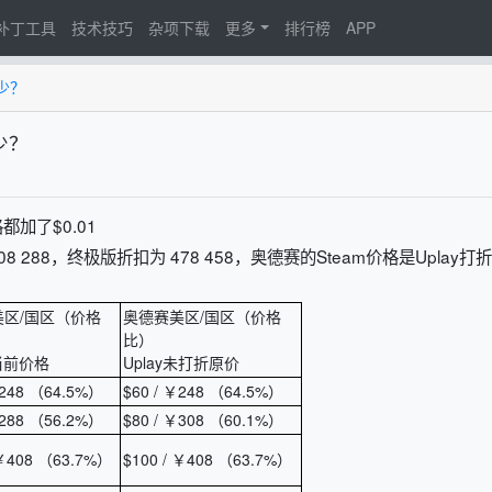
d补丁工具
技术技巧
杂项下载
更多
排行榜
APP
少？
少？
加了$0.01
 288，终极版折扣为 478 458，奥德赛的Steam价格是Uplay打
区/国区（价格
奥德赛美区/国区（价格
比）
m当前价格
Uplay未打折原价
￥248 （64.5%）
$60 / ￥248 （64.5%）
￥288 （56.2%）
$80 / ￥308 （60.1%）
 ￥408 （63.7%）
$100 / ￥408 （63.7%）