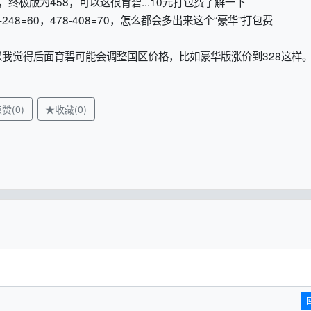
终极版为458，可以这很育碧...10元打包费了解一下
8=60，478-408=70，怎么都会多出来这个“豪华”打包费
我觉得后面育碧可能会调整国区价格，比如豪华版涨价到328这样
赞(0)
★收藏(0)