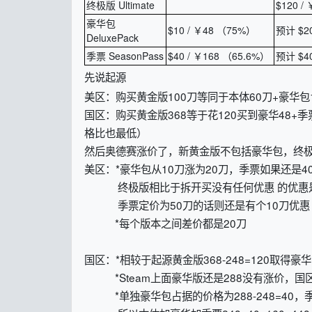
终极版 Ultimate
$120 /
豪华包
$10 / ￥48 （75%）
预计 $20
DeluxePack
季票 SeasonPass
$40 / ￥168 （65.6%）
预计 $40
先说起源
美区：购买黄金版100刀等同于本体60刀+豪华包
国区：购买黄金版368等于花120买到豪华48
格比也最低）
然后奥德赛涨价了，新黄金版不包括豪华包，终
美区：*豪华包从10刀涨为20刀，季票如果还是40刀
终极版相比于拆开买没有任何优惠 的优惠是
季票定价为50刀的话则还是有个10刀优惠（这
*每个版本之间差价都是20刀
国区：*相较于起源黄金版368-248=120取得
*Steam上面豪华版还是288没有涨价，国
*单独豪华包占据的价格为288-248=40，季票