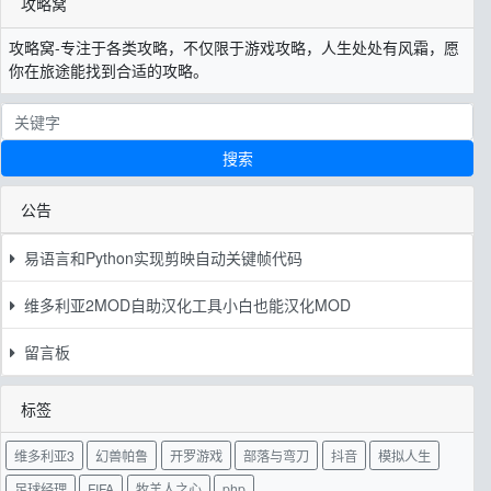
攻略窝
攻略窝-专注于各类攻略，不仅限于游戏攻略，人生处处有风霜，愿
你在旅途能找到合适的攻略。
搜索
公告
易语言和Python实现剪映自动关键帧代码
维多利亚2MOD自助汉化工具小白也能汉化MOD
留言板
标签
维多利亚3
幻兽帕鲁
开罗游戏
部落与弯刀
抖音
模拟人生
足球经理
FIFA
牧羊人之心
php