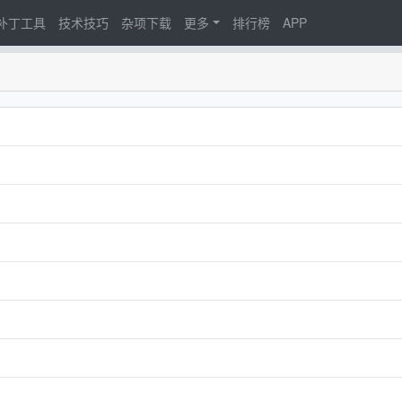
d补丁工具
技术技巧
杂项下载
更多
排行榜
APP