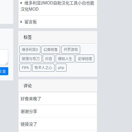
维多利亚2MOD自助汉化工具小白也能
汉化MOD
留言板
标签
维多利亚3
幻兽帕鲁
开罗游戏
部落与弯刀
抖音
模拟人生
足球经理
FIFA
牧羊人之心
php
回 复
评论
好像来晚了
谢谢分享
链接没了