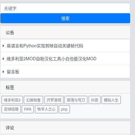
搜索
公告
易语言和Python实现剪映自动关键帧代码
维多利亚2MOD自助汉化工具小白也能汉化MOD
留言板
标签
维多利亚3
幻兽帕鲁
开罗游戏
部落与弯刀
抖音
模拟人生
足球经理
FIFA
牧羊人之心
php
评论