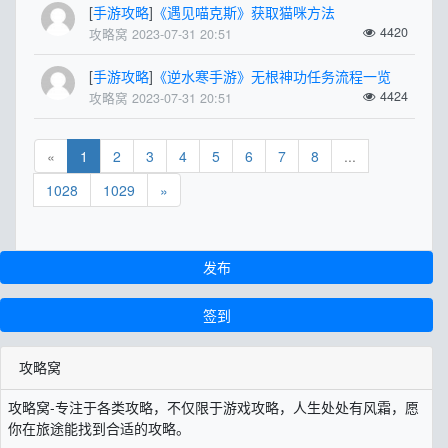
[
手游攻略
]
《遇见喵克斯》获取猫咪方法
4420
攻略窝 2023-07-31 20:51
[
手游攻略
]
《逆水寒手游》无根神功任务流程一览
4424
攻略窝 2023-07-31 20:51
«
1
2
3
4
5
6
7
8
...
1028
1029
»
发布
签到
攻略窝
攻略窝-专注于各类攻略，不仅限于游戏攻略，人生处处有风霜，愿
你在旅途能找到合适的攻略。