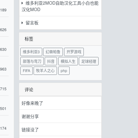
维多利亚2MOD自助汉化工具小白也能
汉化MOD
189
留言板
626
标签
630
维多利亚3
幻兽帕鲁
开罗游戏
部落与弯刀
抖音
模拟人生
足球经理
963
FIFA
牧羊人之心
php
715
评论
好像来晚了
501
谢谢分享
174
链接没了