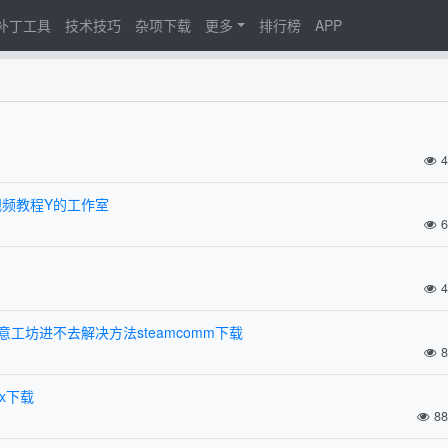
d补丁工具
技术技巧
杂项下载
更多
排行榜
APP
4
视频教程Y的工作室
6
4
创意工坊进不去解决方法steamcomm下载
8
ix下载
88