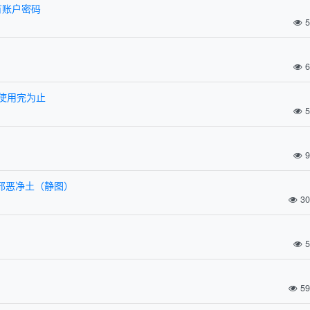
有账户密码
5
6
码使用完为止
5
9
是邪恶净土（静图）
30
5
59