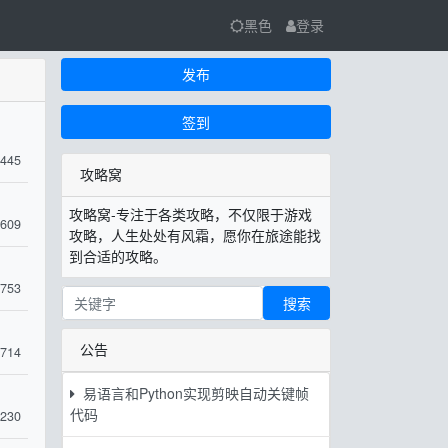
黑色
登录
发布
签到
445
攻略窝
攻略窝-专注于各类攻略，不仅限于游戏
609
攻略，人生处处有风霜，愿你在旅途能找
到合适的攻略。
753
搜索
公告
714
易语言和Python实现剪映自动关键帧
代码
230