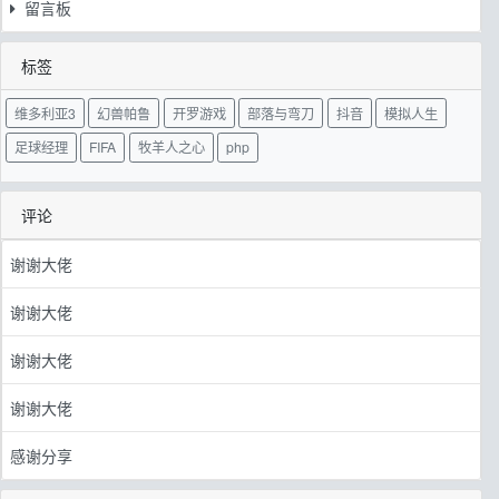
留言板
标签
维多利亚3
幻兽帕鲁
开罗游戏
部落与弯刀
抖音
模拟人生
足球经理
FIFA
牧羊人之心
php
评论
谢谢大佬
谢谢大佬
谢谢大佬
谢谢大佬
感谢分享