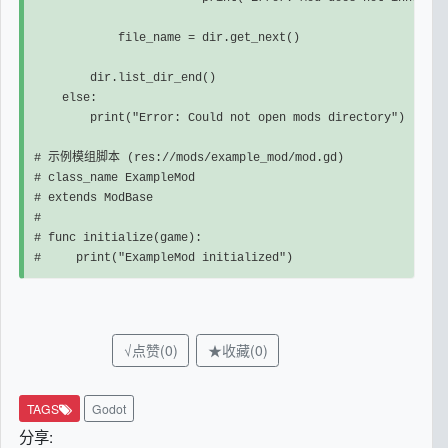
            file_name = dir.get_next()

        dir.list_dir_end()

    else:

        print("Error: Could not open mods directory")

# 示例模组脚本 (res://mods/example_mod/mod.gd)

# class_name ExampleMod

# extends ModBase

# 

# func initialize(game):

#     print("ExampleMod initialized")
√点赞(0)
★收藏(0)
TAGS
Godot
分享: