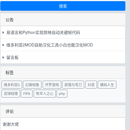
搜索
公告
易语言和Python实现剪映自动关键帧代码
维多利亚2MOD自助汉化工具小白也能汉化MOD
留言板
标签
维多利亚3
幻兽帕鲁
开罗游戏
部落与弯刀
抖音
模拟人生
足球经理
FIFA
牧羊人之心
php
评论
谢谢大佬