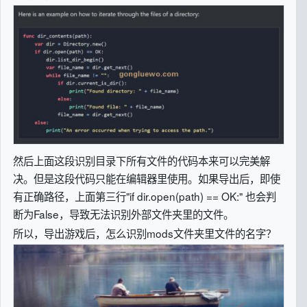
然后上面这段识别目录下所有文件的代码本来可以完美解
决。但是这段代码只能在编辑器里使用。如果导出后，即使
有正确路径，上面第三行"if dir.open(path) == OK:" 也会判
断为False，导致无法识别外部文件夹里的文件。
所以，导出游戏后，怎么识别mods文件夹里文件的名字？