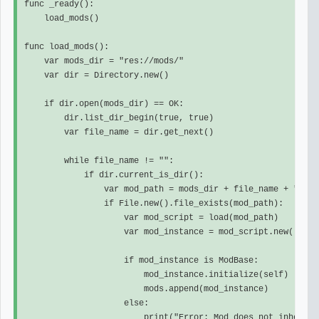
func _ready():

    load_mods()

func load_mods():

    var mods_dir = "res://mods/"

    var dir = Directory.new()

    if dir.open(mods_dir) == OK:

        dir.list_dir_begin(true, true)

        var file_name = dir.get_next()

        while file_name != "":

            if dir.current_is_dir():

                var mod_path = mods_dir + file_name + "/mod.
                if File.new().file_exists(mod_path):

                    var mod_script = load(mod_path)

                    var mod_instance = mod_script.new()

                    if mod_instance is ModBase:

                        mod_instance.initialize(self)  
                        mods.append(mod_instance)

                    else:

                        print("Error: Mod does not inherit f