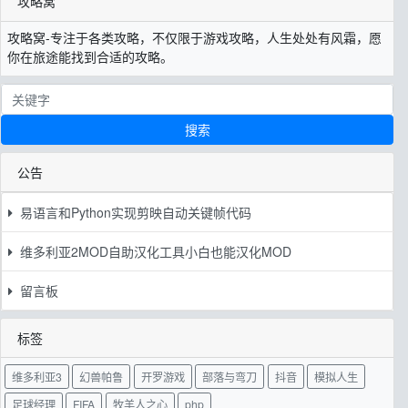
攻略窝
攻略窝-专注于各类攻略，不仅限于游戏攻略，人生处处有风霜，愿
你在旅途能找到合适的攻略。
搜索
公告
易语言和Python实现剪映自动关键帧代码
维多利亚2MOD自助汉化工具小白也能汉化MOD
留言板
标签
维多利亚3
幻兽帕鲁
开罗游戏
部落与弯刀
抖音
模拟人生
足球经理
FIFA
牧羊人之心
php