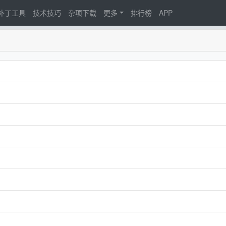
d补丁工具
技术技巧
杂项下载
更多
排行榜
APP