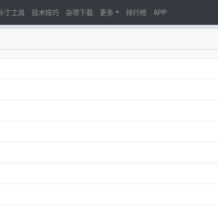
d补丁工具
技术技巧
杂项下载
更多
排行榜
APP