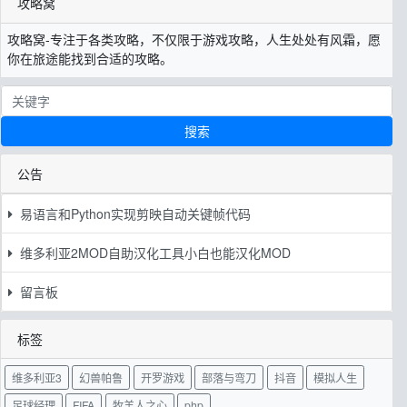
攻略窝
攻略窝-专注于各类攻略，不仅限于游戏攻略，人生处处有风霜，愿
你在旅途能找到合适的攻略。
搜索
公告
易语言和Python实现剪映自动关键帧代码
维多利亚2MOD自助汉化工具小白也能汉化MOD
留言板
标签
维多利亚3
幻兽帕鲁
开罗游戏
部落与弯刀
抖音
模拟人生
足球经理
FIFA
牧羊人之心
php