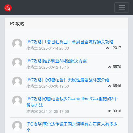
PC攻略
[
PC攻略
]
「夏日狂想曲」单周目全流程通关攻略
12317
攻略窝 2025-04-14 20:33
[
PC攻略
]
维多利亚3闪退解决方案
5570
攻略窝 2025-03-12 15:15
[
PC攻略
]
《幻兽帕鲁》无属性最强战斗宠介绍
6546
攻略窝 2024-03-30 19:50
[
PC攻略
]
幻兽帕鲁缺少C++runtime/C++报错的3个
解决方法
9316
攻略窝 2024-01-25 17:56
[
PC攻略
]
塞尔达传说王国之泪稀有岩石巨人有多少
个