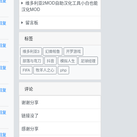
回复
维多利亚2MOD自助汉化工具小白也能
汉化MOD
留言板
回复
标签
回复
维多利亚3
幻兽帕鲁
开罗游戏
部落与弯刀
抖音
模拟人生
足球经理
回复
FIFA
牧羊人之心
php
评论
回复
谢谢分享
回复
链接没了
感谢分享
回复