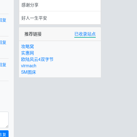
感谢分享
好人一生平安
回复
推荐链接
已收录站点
回复
攻略窝
实惠网
欧陆风云4双字节
回复
virmach
SM图床
回 复