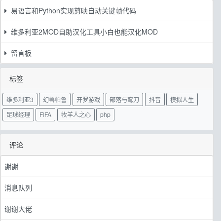
易语言和Python实现剪映自动关键帧代码
维多利亚2MOD自助汉化工具小白也能汉化MOD
留言板
标签
维多利亚3
幻兽帕鲁
开罗游戏
部落与弯刀
抖音
模拟人生
足球经理
FIFA
牧羊人之心
php
评论
谢谢
消息队列
谢谢大佬