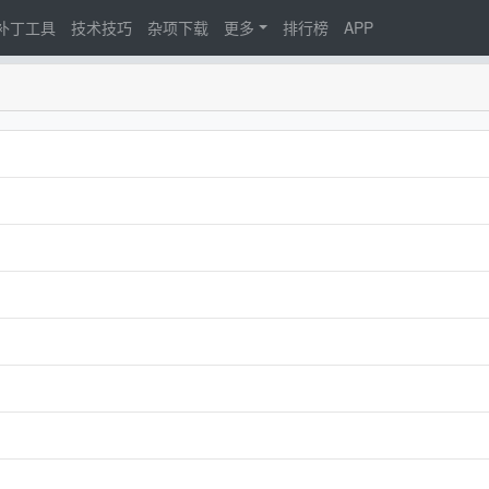
d补丁工具
技术技巧
杂项下载
更多
排行榜
APP